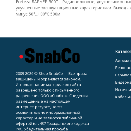
Forteza БАРЬЕР-500Т - Радиоволновые, двухпозиционны
улучшенные эксплуатационные характеристики. Выход - 
минус 50°...+80°С.500м
Катало
Автомат
Безопас
2009-2026 © Shop SnabCo — Все права
Взрывоз
защищены и охраняются законом.
Видеон
Использование материалов сайта
Источни
разрешено только с письменного
разрешения ООО «Снабко». Сведения,
Кабельн
размещенные на настоящем
интернет-ресурсе, носят
исключительно информационный
характер и не являются публичной
офертой (ст. 437 Гражданского кодекса
РФ). Убедительная просьба