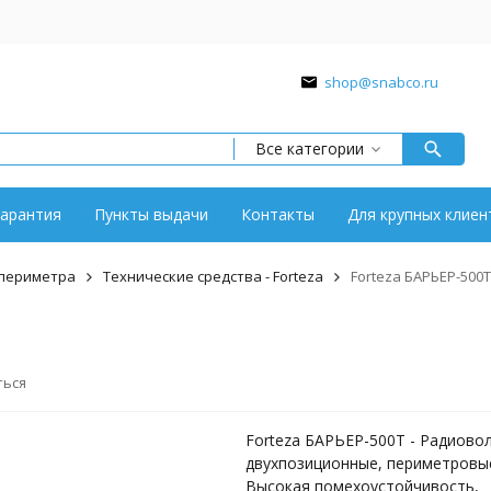
shop@snabco.ru
Все категории
арантия
Пункты выдачи
Контакты
Для крупных клиен
 периметра
Технические средства - Forteza
Forteza БАРЬЕР-500Т
ться
Forteza БАРЬЕР-500Т - Радиово
двухпозиционные, периметровы
Высокая помехоустойчивость,