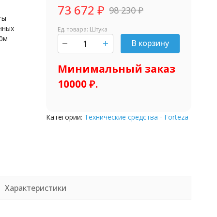
73 672
₽
98 230
₽
ты
нных
Ед. товара: Штука
00м
В корзину
шт.
Минимальный заказ
10000 ₽.
Категории:
Технические средства - Forteza
Характеристики