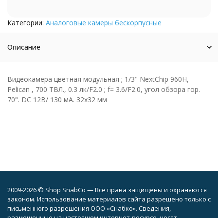
Категории:
Аналоговые камеры бескорпусные
Описание
Видеокамера цветная модульная ; 1/3" NextChip 960H,
Pelican , 700 TВЛ., 0.3 лк/F2.0 ; f= 3.6/F2.0, угол обзора гор.
70°. DC 12В/ 130 мА. 32x32 мм
2009-2026 © Shop SnabCo — Все права защищены и охраняются
законом. Использование материалов сайта разрешено только с
письменного разрешения ООО «Снабко». Сведения,
размещенные на настоящем интернет-ресурсе, носят