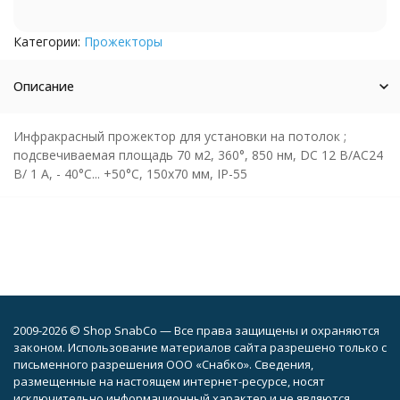
Категории:
Прожекторы
Описание
Инфракрасный прожектор для установки на потолок ;
подсвечиваемая площадь 70 м2, 360°, 850 нм, DC 12 B/АС24
B/ 1 A, - 40°С... +50°С, 150х70 мм, IP-55
2009-2026 © Shop SnabCo — Все права защищены и охраняются
законом. Использование материалов сайта разрешено только с
письменного разрешения ООО «Снабко». Сведения,
размещенные на настоящем интернет-ресурсе, носят
исключительно информационный характер и не являются