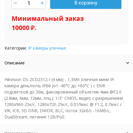
В корзину
шт.
Минимальный заказ
10000 ₽.
Категории:
IP камеры уличные
Описание
Hikvision DS-2CD2312-I (4 мм) - 1,3Мп Уличная мини IP-
камера день/ночь IP66 (от -40°C до +60°C ) с EXIR
подсветкой до 30м, фиксированный объектив 4мм @F2.0
(2.8мм, 6мм, 12мм, опц.); 1/3'' CMOS, видео с разрешением
1280x960-25к/с, 1280x720-25к/с, 0.01Люкс @ F1.2, 0 Люкс с
ИК; ICR, 3D DNR, DWDR, BLC, поток 32кб/с -16Мб/с,
DualStream, питание 12В/PoE.