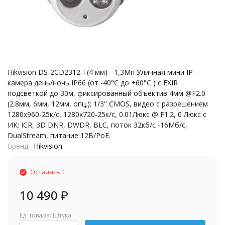
Hikvision DS-2CD2312-I (4 мм) - 1,3Мп Уличная мини IP-
камера день/ночь IP66 (от -40°C до +60°C ) с EXIR
подсветкой до 30м, фиксированный объектив 4мм @F2.0
(2.8мм, 6мм, 12мм, опц.); 1/3'' CMOS, видео с разрешением
1280x960-25к/с, 1280x720-25к/с, 0.01Люкс @ F1.2, 0 Люкс с
ИК; ICR, 3D DNR, DWDR, BLC, поток 32кб/с -16Мб/с,
DualStream, питание 12В/PoE.
Бренд
Hikvision
Осталась 1
10 490
₽
Ед. товара: Штука