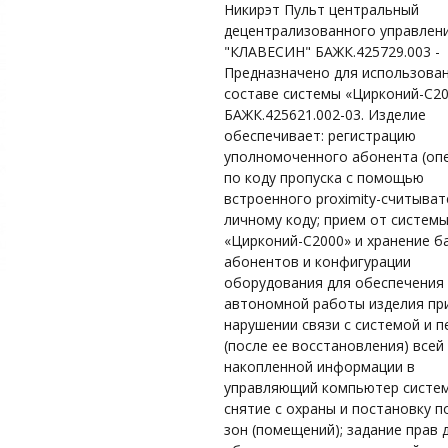
Никирэт Пульт центральный
децентрализованного управлен
"КЛАВЕСИН" БАЖК.425729.003 -
Предназначено для использован
составе системы «Цирконий-С2
БАЖК.425621.002-03. Изделие
обеспечивает: регистрацию
уполномоченного абонента (оп
по коду пропуска с помощью
встроенного proximity-считыват
личному коду; прием от систем
«Цирконий-С2000» и хранение б
абонентов и конфигурации
оборудования для обеспечения
автономной работы изделия пр
нарушении связи с системой и п
(после ее восстановления) всей
накопленной информации в
управляющий компьютер систем
снятие с охраны и постановку п
зон (помещений); задание прав 