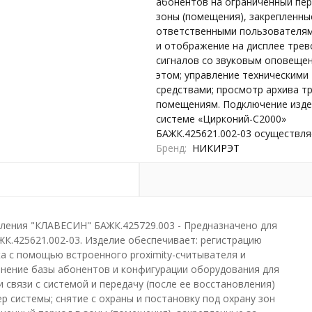
абонентов на ограниченный пер
зоны (помещения), закрепленны
ответственными пользователям
и отображение на дисплее тре
сигналов со звуковым оповеще
этом; управление техническими
средствами; просмотр архива т
помещениям. Подключение изде
системе «Цирконий-С2000»
БАЖК.425621.002-03 осуществля
Бренд
НИКИРЭТ
ления "КЛАВЕСИН" БАЖК.425729.003 - Предназначено для
К.425621.002-03. Изделие обеспечивает: регистрацию
а с помощью встроенного proximity-считывателя и
анение базы абонентов и конфигурации оборудования для
связи с системой и передачу (после ее восстановления)
системы; снятие с охраны и постановку под охрану зон