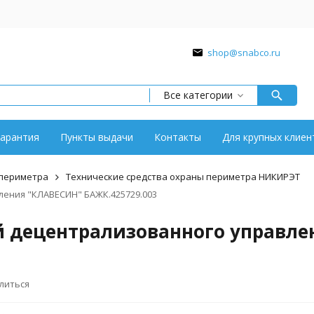
shop@snabco.ru
Все категории
арантия
Пункты выдачи
Контакты
Для крупных клиен
 периметра
Технические средства охраны периметра НИКИРЭТ
ения "КЛАВЕСИН" БАЖК.425729.003
й децентрализованного управле
литься