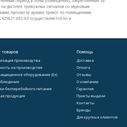
иченный период в зоны (помещения), закрепленные за
на дисплее тревожных сигналов со звуковым
вами; просмотр архива тревог по помещениям.
.425621.002-03 осуществляется по и
г товаров
Помощь
изация производства
Доставка
ность на производстве
Оплата
ащищенное оборудование (Ex)
Отзывы
аблюдение
О компании
ки бесперебойного питания
Гарантия
ая продукция
Пункты выдачи
Контакты
Бренды
Для крупных клиентов