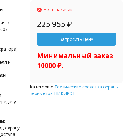
ия
Нет в наличии
225 955
₽
ия в
000»
ератора)
Минимальный заказ
еля и
10000 ₽.
ы
азы
Категории:
Технические средства охраны
периметра НИКИРЭТ
и
ередачу
ы;
од охрану
доступа