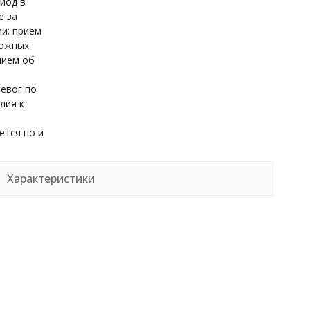
иод в
е за
и: прием
вожных
нием об
ревог по
лия к
ется по и
Характеристики