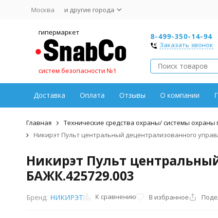
Москва
и другие города
гипермаркет
8-499-350-14-94
Заказать звонок
систем безопасности №1
Доставка
Оплата
Отзывы
О компании
Г
Главная
Технические средства охраны/ системы охраны
Никирэт Пульт центральный децентрализованного управл
Никирэт Пульт центральны
БАЖК.425729.003
К сравнению
В избранное
Поде
Бренд:
НИКИРЭТ