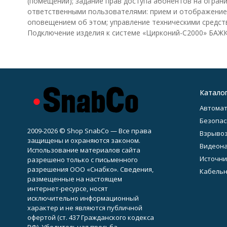
(помещений); задание прав доступа абонентов на огран
ответственными пользователями: прием и отображение 
оповещением об этом; управление техническими средст
Подключение изделия к системе «Цирконий-С2000» БАЖК
Катало
Автомат
Безопас
2009-2026 © Shop SnabCo — Все права
Взрывоз
защищены и охраняются законом.
Видеон
Использование материалов сайта
Источни
разрешено только с письменного
разрешения ООО «Снабко». Сведения,
Кабельн
размещенные на настоящем
интернет-ресурсе, носят
исключительно информационный
характер и не являются публичной
офертой (ст. 437 Гражданского кодекса