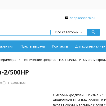
shop@snabco.ru
Все категории
арантия
Пункты выдачи
Контакты
Для крупных клиен
 периметра
Технические средства "ТСО ПЕРИМЕТР" Омега-микрод
-2/500НР
ое
Поделиться
Омега-микродизайн Призма-2/50
Аналогичен ПРИЗМА 2/500Н. В 
входят соединительные блоки с