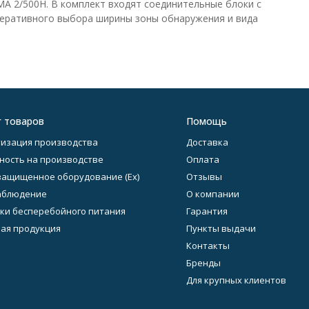
А 2/500Н. В комплект входят соединительные блоки с
еративного выбора ширины зоны обнаружения и вида
г товаров
Помощь
изация производства
Доставка
ность на производстве
Оплата
ащищенное оборудование (Ex)
Отзывы
аблюдение
О компании
ки бесперебойного питания
Гарантия
ая продукция
Пункты выдачи
Контакты
Бренды
Для крупных клиентов