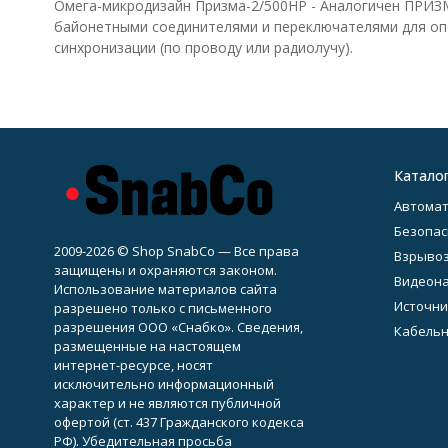
Омега-микродизайн Призма-2/500НР - Аналогичен ПРИЗМ
байонетными соединителями и переключателями для оп
синхронизации (по проводу или радиолучу).
Катало
Автомат
Безопас
2009-2026 © Shop SnabCo — Все права
Взрывоз
защищены и охраняются законом.
Видеон
Использование материалов сайта
Источни
разрешено только с письменного
разрешения ООО «Снабко». Сведения,
Кабельн
размещенные на настоящем
интернет-ресурсе, носят
исключительно информационный
характер и не являются публичной
офертой (ст. 437 Гражданского кодекса
РФ). Убедительная просьба