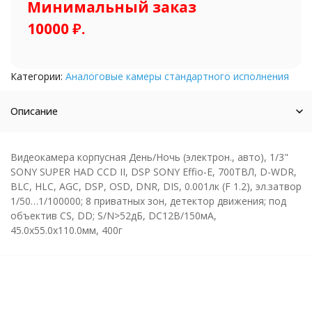
Минимальный заказ
10000 ₽.
Категории:
Аналоговые камеры стандартного исполнения
Описание
Видеокамера корпусная День/Ночь (электрон., авто), 1/3"
SONY SUPER HAD CCD II, DSP SONY Effio-E, 700ТВЛ, D-WDR,
BLC, HLC, AGC, DSP, OSD, DNR, DIS, 0.001лк (F 1.2), эл.затвор
1/50…1/100000; 8 приватных зон, детектор движения; под
объектив CS, DD; S/N>52дБ, DC12В/150мА,
45.0х55.0х110.0мм, 400г