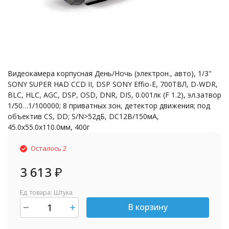
Видеокамера корпусная День/Ночь (электрон., авто), 1/3"
SONY SUPER HAD CCD II, DSP SONY Effio-E, 700ТВЛ, D-WDR,
BLC, HLC, AGC, DSP, OSD, DNR, DIS, 0.001лк (F 1.2), эл.затвор
1/50…1/100000; 8 приватных зон, детектор движения; под
объектив CS, DD; S/N>52дБ, DC12В/150мА,
45.0х55.0х110.0мм, 400г
Осталось 2
3 613
₽
Ед. товара: Штука
В корзину
шт.