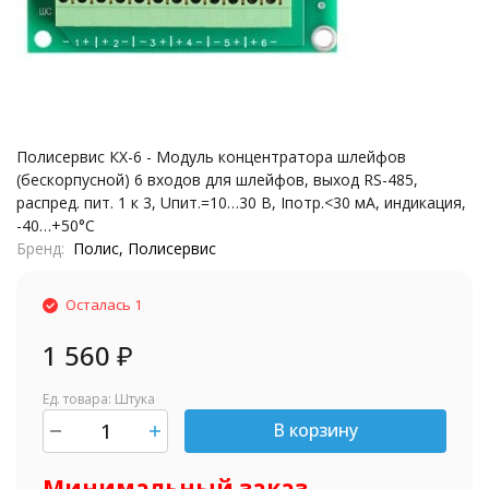
Полисервис КХ-6 - Модуль концентратора шлейфов
(бескорпусной) 6 входов для шлейфов, выход RS-485,
распред. пит. 1 к 3, Uпит.=10…30 В, Iпотр.<30 мА, индикация,
-40…+50°С
Бренд
Полис, Полисервис
Осталась 1
1 560
₽
Ед. товара: Штука
В корзину
шт.
Минимальный заказ