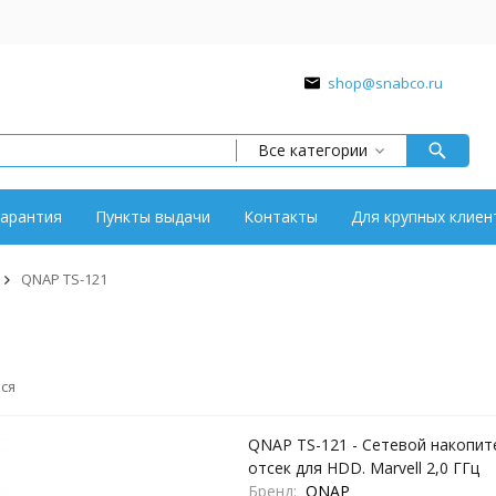
shop@snabco.ru
Все категории
арантия
Пункты выдачи
Контакты
Для крупных клиен
QNAP TS-121
ся
QNAP TS-121 - Сетевой накопите
отсек для HDD. Marvell 2,0 ГГц
Бренд
QNAP