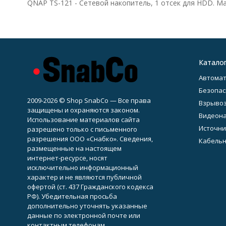
QNAP TS-121 - Сетевой накопитель, 1 отсек для HDD. Mar
Катало
Автомат
Безопас
2009-2026 © Shop SnabCo — Все права
Взрывоз
защищены и охраняются законом.
Видеон
Использование материалов сайта
Источни
разрешено только с письменного
разрешения ООО «Снабко». Сведения,
Кабельн
размещенные на настоящем
интернет-ресурсе, носят
исключительно информационный
характер и не являются публичной
офертой (ст. 437 Гражданского кодекса
РФ). Убедительная просьба
дополнительно уточнять указанные
данные по электронной почте или
контактным телефонам.