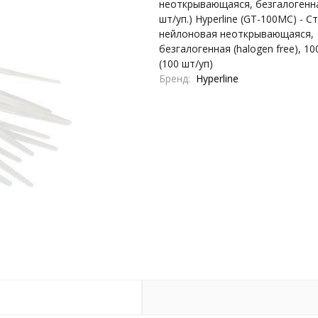
неоткрывающаяся, безгалогенна
шт/уп.) Hyperline (GT-100MC) - С
нейлоновая неоткрывающаяся,
безгалогенная (halogen free), 10
(100 шт/уп)
Бренд
Hyperline