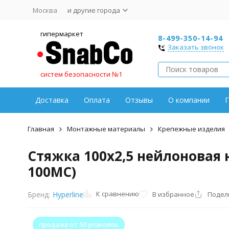
Москва
и другие города
гипермаркет
8-499-350-14-94
Заказать звонок
систем безопасности №1
Доставка
Оплата
Отзывы
О компании
Г
Главная
Монтажные материалы
Крепежные изделия
Стяжка 100x2,5 нейлоновая н
100MC)
К сравнению
В избранное
Подел
Бренд:
Hyperline
продажа от 50 упаковок