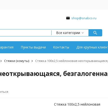
shop@snabco.ru
Все категории
арантия
Пункты выдачи
Контакты
Для крупных клиен
Стяжки (хомуты)
Стяжка 100x2,5 нейлоновая неоткрывающаяся, б
еоткрывающаяся, безгалогенная (
иться
Стяжка 100x2,5 нейлоновая