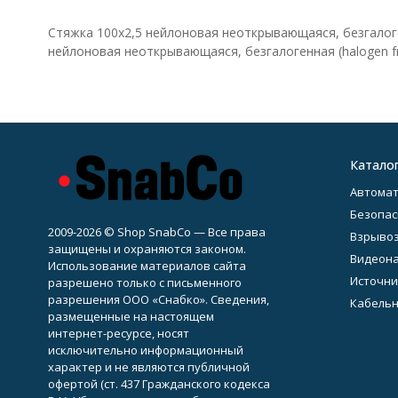
Стяжка 100x2,5 нейлоновая неоткрывающаяся, безгалоген
нейлоновая неоткрывающаяся, безгалогенная (halogen fre
Катало
Автомат
Безопас
2009-2026 © Shop SnabCo — Все права
Взрывоз
защищены и охраняются законом.
Видеон
Использование материалов сайта
Источни
разрешено только с письменного
разрешения ООО «Снабко». Сведения,
Кабельн
размещенные на настоящем
интернет-ресурсе, носят
исключительно информационный
характер и не являются публичной
офертой (ст. 437 Гражданского кодекса