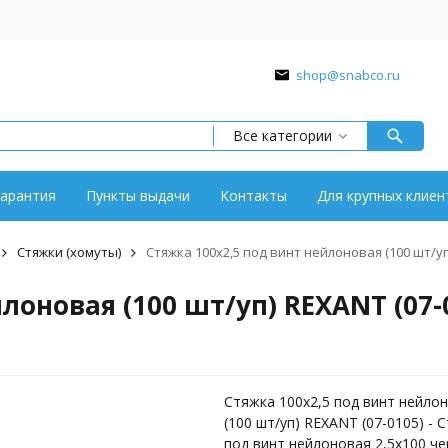
shop@snabco.ru
Все категории
арантия
Пункты выдачи
Контакты
Для крупных клиен
Стяжки (хомуты)
Стяжка 100x2,5 под винт нейлоновая (100 шт/уп)
лоновая (100 шт/уп) REXANT (07-
Стяжка 100x2,5 под винт нейло
(100 шт/уп) REXANT (07-0105) - 
под винт нейлоновая 2,5х100 че