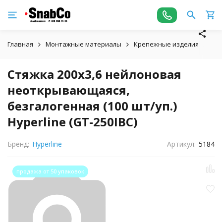
Главная
Монтажные материалы
Крепежные изделия
Стя
Стяжка 200x3,6 нейлоновая
неоткрывающаяся,
безгалогенная (100 шт/уп.)
Hyperline (GT-250IBC)
Бренд:
Hyperline
Артикул:
5184
продажа от 50 упаковок