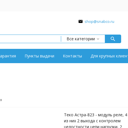
shop@snabco.ru
Все категории
арантия
Пункты выдачи
Контакты
Для крупных клиен
я
Теко Астра-823 - модуль реле, 4
из них 2 выхода с контролем
целостности цепи нагрузки, 2