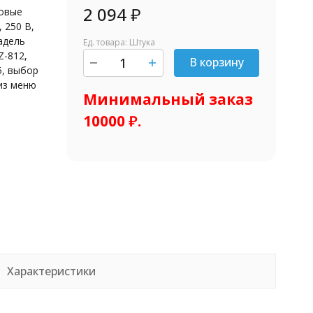
2 094
₽
ловые
 250 В,
адель
Ед. товара: Штука
Z-812,
В корзину
5, выбор
шт.
из меню
Минимальный заказ
10000 ₽.
Характеристики