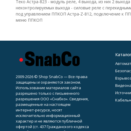
Теко Астра-823 - модуль реле, 4 выхода, из них 2 выхода
неконтролируемых выхода - силовые реле с перекидными
под управлением ППКОП Астра-Z-812, подключение к ПП
меню ППКОП
Катало
Автомат
Безопас
2009-2026 © Shop SnabCo — Все права
Взрывоз
защищены и охраняются законом.
Видеон
Использование материалов сайта
Источни
разрешено только с письменного
разрешения ООО «Снабко». Сведения,
Кабельн
размещенные на настоящем
интернет-ресурсе, носят
исключительно информационный
характер и не являются публичной
офертой (ст. 437 Гражданского кодекса