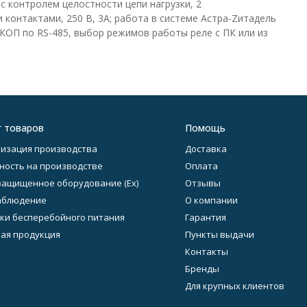
 с контролем целостности цепи нагрузки, 2
 контактами, 250 В, 3А; работа в системе Астра-Zитадель
КОП по RS-485, выбор режимов работы реле с ПК или из
г товаров
Помощь
изация производства
Доставка
ность на производстве
Оплата
ащищенное оборудование (Ex)
Отзывы
аблюдение
О компании
ки бесперебойного питания
Гарантия
ая продукция
Пункты выдачи
Контакты
Бренды
Для крупных клиентов