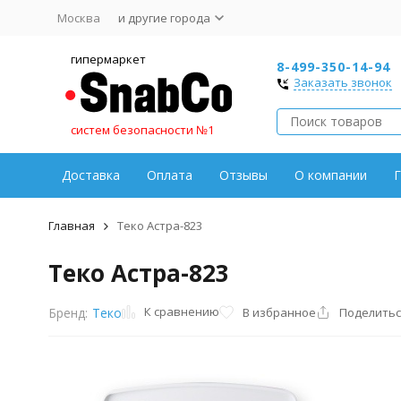
Москва
и другие города
гипермаркет
8-499-350-14-94
Заказать звонок
систем безопасности №1
Доставка
Оплата
Отзывы
О компании
Г
Главная
Теко Астра-823
Теко Астра-823
К сравнению
В избранное
Поделитьс
Бренд:
Теко