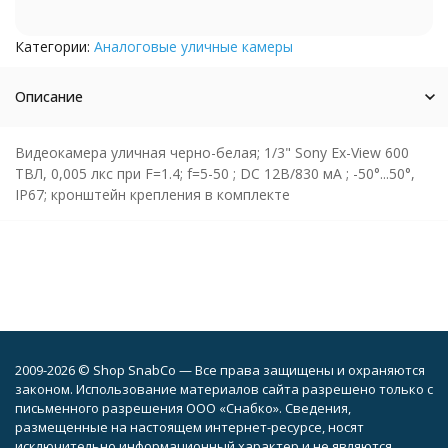
Категории:
Аналоговые уличные камеры
Описание
Видеокамера уличная черно-белая; 1/3" Sony Ex-View 600
ТВЛ, 0,005 лкс при F=1.4; f=5-50 ; DC 12В/830 мА ; -50°...50°,
IP67; кронштейн крепления в комплекте
2009-2026 © Shop SnabCo — Все права защищены и охраняются
законом. Использование материалов сайта разрешено только с
письменного разрешения ООО «Снабко». Сведения,
размещенные на настоящем интернет-ресурсе, носят
исключительно информационный характер и не являются