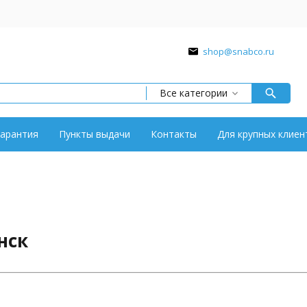
shop@snabco.ru
Все категории
арантия
Пункты выдачи
Контакты
Для крупных клиен
нск