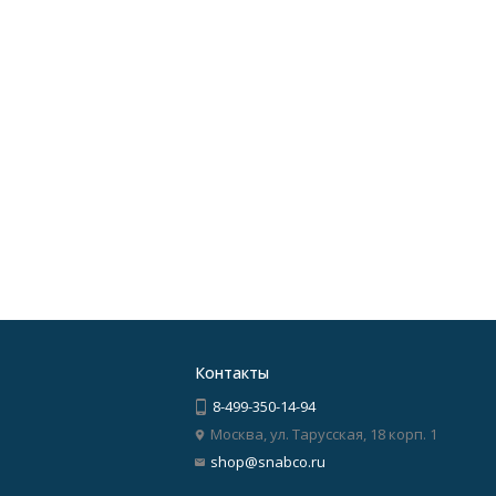
Контакты
8-499-350-14-94
Москва, ул. Тарусская, 18 корп. 1
shop@snabco.ru