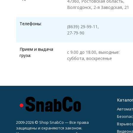
47360, Ростовская область,
Волгодонск, 2-я Заводская, 21
Телефоны:
(8639) 29-99-11,
27-79-90
Прием и выдача
с 9.00 до 18.00, выходные:
груза:
суббота, воскресенье
Катало
Автомат
Безопас
2009-2026 © Shop SnabCo — Все права
Взрывоз
защищены и охраняются законом.
Видеон