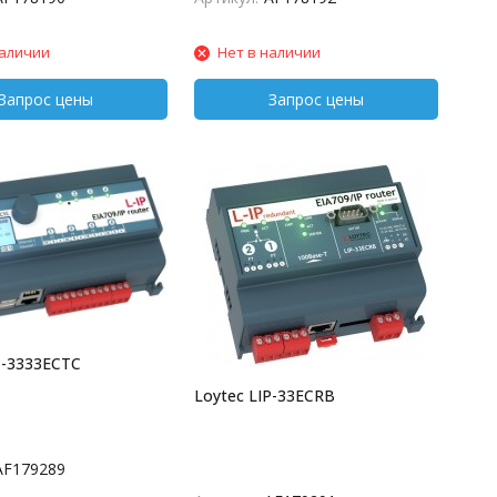
наличии
Нет в наличии
P-3333ECTC
Loytec LIP-33ECRB
AF179289