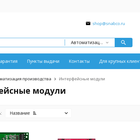
shop@snabco.ru
Автоматизация производства
арантия
Пункты выдачи
Контакты
Для крупных клиен
матизация производства
Интерфейсные модули
ейсные модули
:
Название