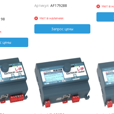
Артикул:
AF179288
Нет в 
Нет в наличии
198
и