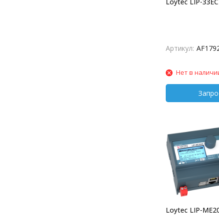
Loytec LIP-33E
Артикул:
AF179
Нет в наличи
Loytec LIP-ME2