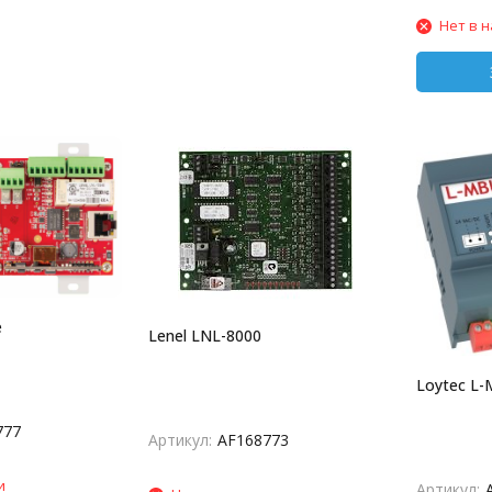
Нет в 
e
Lenel LNL-8000
Loytec L
777
Артикул:
AF168773
и
Артикул: