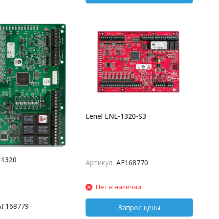
Lenel LNL-1320-S3
-1320
Артикул:
AF168770
Нет в наличии
AF168779