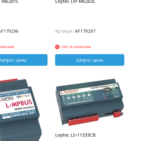
P-ME201C
Loytec LIP-ME202C
AF179296
Артикул:
AF179297
наличии
Нет в наличии
Loytec LS-11333CB