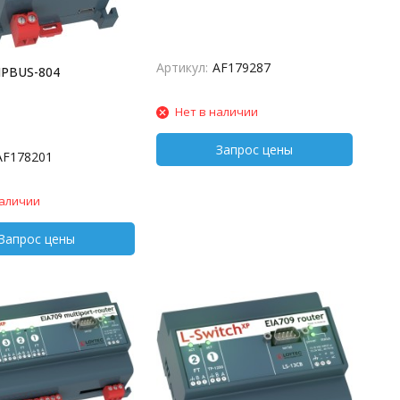
Артикул:
AF179287
MPBUS-804
Нет в наличии
AF178201
наличии