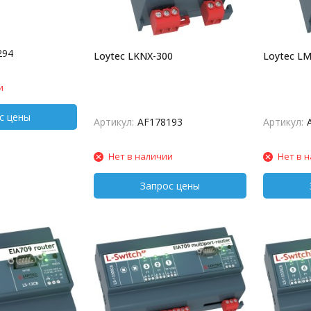
294
Loytec LKNX-300
Loytec L
и
Артикул:
AF178193
Артикул:
Нет в наличии
Нет в 