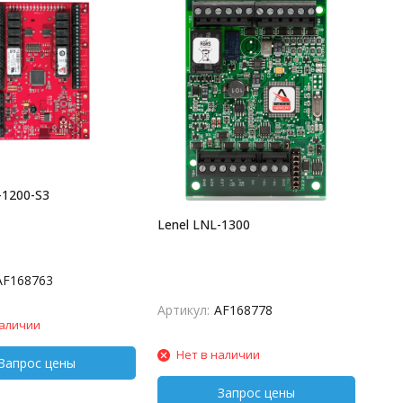
-1200-S3
Lenel LNL-1300
AF168763
Артикул:
AF168778
наличии
Нет в наличии