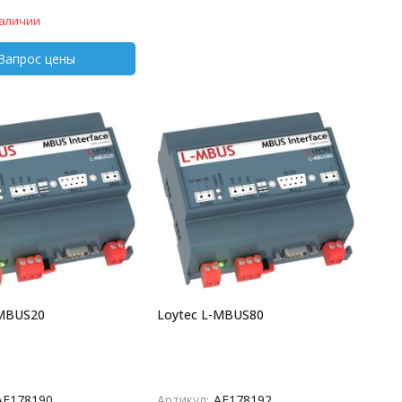
наличии
-MBUS20
Loytec L-MBUS80
AF178190
Артикул:
AF178192