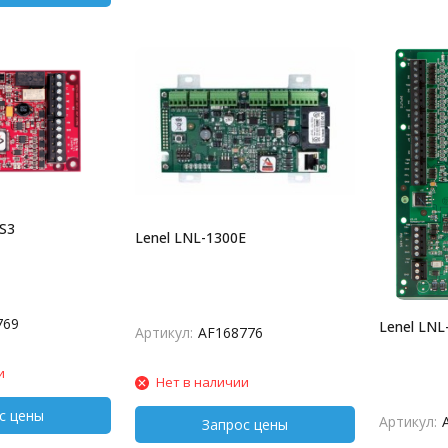
S3
Lenel LNL-1300E
769
Lenel LNL
Артикул:
AF168776
и
Нет в наличии
Артикул: