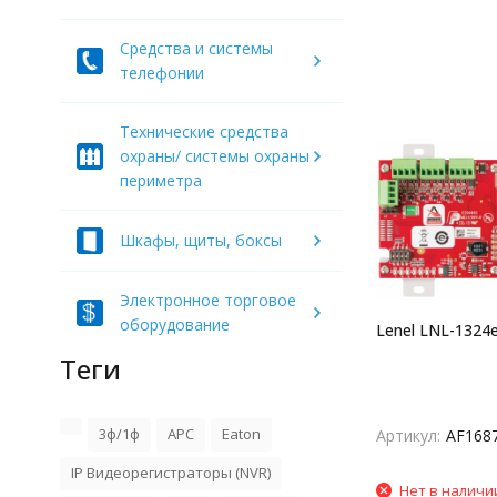
Средства и системы
телефонии
Технические средства
охраны/ системы охраны
периметра
Шкафы, щиты, боксы
Электронное торговое
оборудование
Lenel LNL-1324
Теги
3ф/1ф
APC
Eaton
Артикул:
AF168
IP Видеорегистраторы (NVR)
Нет в наличи