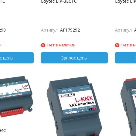
CTC
Loytec LIP-3ECTC
Loytec LI
290
Артикул:
AF179292
Артикул:
и
Нет в наличии
Нет в 
04C