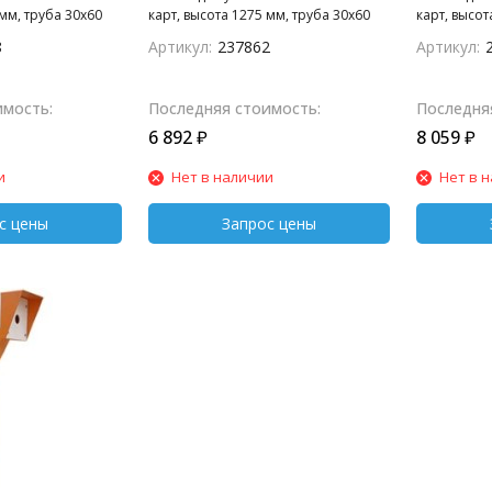
 мм, труба 30х60
карт, высота 1275 мм, труба 30х60
карт, высот
нование 180х180
мм, крепежное основание 180х180
мм, крепеж
8
Артикул:
237862
Артикул:
площадка (с
мм, пластиковая площадка (с
мм, пласти
50мм под
козырьком) 170х180 мм под
козырьком)
считыватель.
считывател
имость:
Последняя стоимость:
Последня
6 892
₽
8 059
₽
и
Нет в наличии
Нет в 