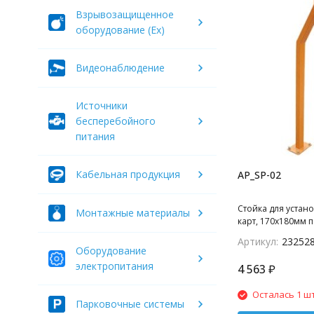
Взрывозащищенное
оборудование (Ex)
Видеонаблюдение
Источники
бесперебойного
питания
Кабельная продукция
AP_SP-02
Стойка для устано
Монтажные материалы
карт, 170х180мм п
высота 1275мм + 
Артикул:
23252
бетонир.часть; Тр
Оборудование
электропитания
4 563
₽
Осталась 1 шт
Парковочные системы