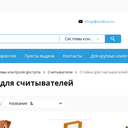
shop@snabco.ru
Системы контроля доступа
арантия
Пункты выдачи
Контакты
Для крупных клиен
емы контроля доступа
Считыватели
Стойки для считывателей
 для считывателей
:
Название