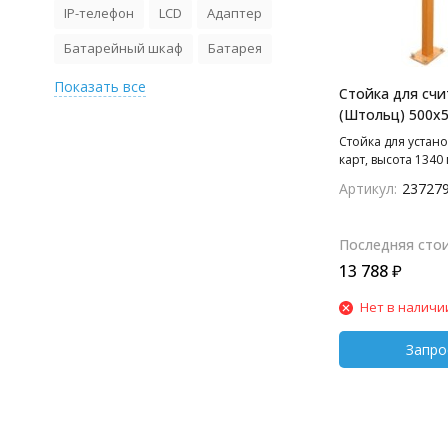
IP-телефон
LCD
Адаптер
Батарейный шкаф
Батарея
Показать все
Стойка для счи
(Штольц) 500х
Стойка для устано
карт, высота 1340
мм, крепежное ос
Артикул:
23727
мм, пластиковая 
козырьком) 500х5
считыватель.
Последняя сто
13 788
₽
Нет в наличи