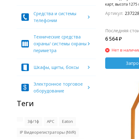
карт, высота 1275
мм, крепежное ос
Артикул:
23722
Средства и системы
мм, пластиковая 
телефонии
козырьком) 150х1
считыватель.
Последняя сто
Технические средства
6 564
₽
охраны/ системы охраны
Нет в наличи
периметра
Шкафы, щиты, боксы
Электронное торговое
оборудование
Теги
3ф/1ф
APC
Eaton
IP Видеорегистраторы (NVR)