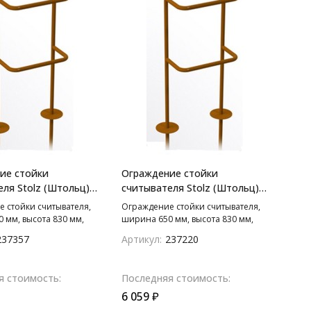
ие стойки
Ограждение стойки
ля Stolz (Штольц)
считывателя Stolz (Штольц)
650 мм
 стойки считывателя,
Ограждение стойки считывателя,
 мм, высота 830 мм,
ширина 650 мм, высота 830 мм,
глубину 500 мм, диаметр
монтаж на глубину 500 мм, диаметр
237357
Артикул:
237220
м.
трубы 28 мм.
я стоимость:
Последняя стоимость:
6 059
₽