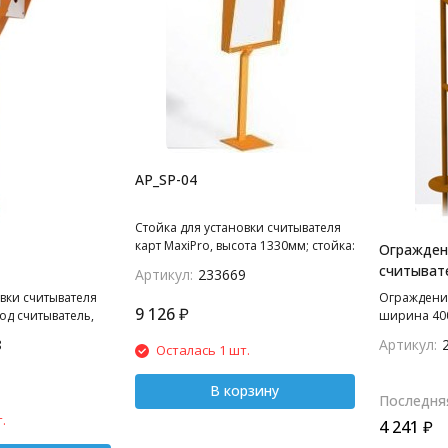
AP_SP-04
Стойка для установки считывателя
карт MaxiPro, высота 1330мм; стойка:
Огражден
труба 60х30; Короб: передняя и
считывате
Артикул:
233669
задняя стенки - ПВХ лист 340х340;
400мм
вки считывателя
Ограждение
боковые и верхние грани - металл.
9 126
₽
од считыватель,
ширина 400
140мм
монтаж на 
8
Артикул:
Осталась 1 шт.
уба 50х50 мм.
трубы 28 м
В корзину
Последня
.
4 241
₽