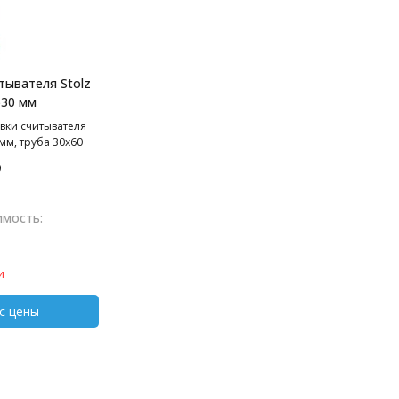
тывателя Stolz
530 мм
вки считывателя
 мм, труба 30х60
нование 280х280
9
площадка (с
30 мм под
имость:
и