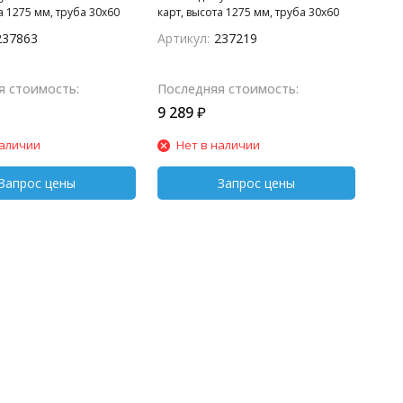
а 1275 мм, труба 30х60
карт, высота 1275 мм, труба 30х60
ное основание 180х180
мм, крепежное основание 180х180
237863
Артикул:
237219
ковая площадка (с
мм, пластиковая площадка (с
 339х343 мм под
козырьком) 400х300 мм под
ь.
считыватель.
я стоимость:
Последняя стоимость:
9 289
₽
наличии
Нет в наличии