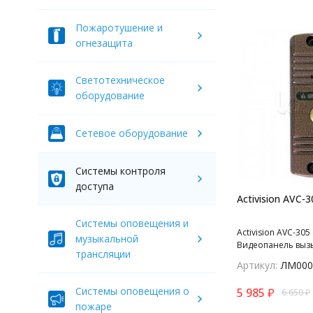
Пожаротушение и
огнезащита
Светотехническое
оборудование
Сетевое оборудование
Системы контроля
доступа
Activision AVC-3
Системы оповещения и
Activision AVC-305 
музыкальной
Видеопанель выз
трансляции
цветная на 1 абон
Артикул:
ЛМ000
проводная; антив
накладная видеоп
Системы оповещения о
5 985
₽
6 650
₽
подветкой до 0,6
пожаре
SONY, 1/3", 420 ТВ