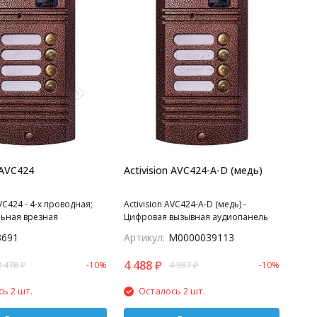
 AVC424
Activision AVC424-A-D (медь)
AVC424 - 4-х проводная;
Activision AVC424-A-D (медь) -
ьная врезная
Цифровая вызывная аудиопанель
ь для 4-х абонентов; с
на 4 абонента (цифровые трубки
3691
Артикул:
М0000039113
ой до 0,6м, матрица CCD
типа Laskomex Unifon LF-8, LM-8).
420 ТВл, 12В, угол
4 488
₽
8 478
₽
-10%
4 987
₽
-10%
гор.) 55 (верт.); рабочий
-30…+55; 160х90х28 мм,
ь 2 шт.
Осталось 2 шт.
мма: медь, антик