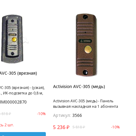
 AVC-305 (врезная)
Activision AVC-305 (медь)
VC-305 (врезная) - (узкая),
, ИК-подсветка до 0,8 м,
я. CCD ч/б, 1/3``. 400
Activision AVC-305 (медь) - Панель
ЛМ000002870
объектив PINHOLE, угол
вызывная накладная на 1 абонента
ор.) 55 (верт.),
Накладная (узкая), антивандал., ИК-
5 818
₽
-10%
л улучшенный, рабочий
Артикул:
3566
подсветка до 0,8 м, 4-х проводная.
 -35…+55, размеры
CCD, ч/б, 1/3". 400 ТВл f=3,7,
ь 2 шт.
 Совместим с
5 236
₽
5 818
₽
-10%
объектив PINHOLE, угол обзора 75
и COMMAX, KO
(гор.) 55 (верт.), аудиоканал