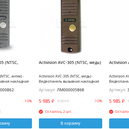
305 (NTSC,
Activision AVC-305 (NTSC, медь)
Activision
(NTSC, антик) -
Activision AVC-305 (NTSC, медь) -
Activision A
ывная накладная
Видеопанель вызывная накладная
Видеопане
ента аналог AVC-
цветная на 1 абонента 4-х
цветная на
000862
Артикул:
ЛМ000005868
Артикул:
еомодулем (NTSC).
проводная; антивандальная
Универсаль
накладная видеопанель; с ИК
цветная ан
5 985
₽
5 985
₽
-10%
6 650
₽
-10%
подветкой до 0,6м, матрица CCD
панель для
SONY, 1/3", 420 ТВл, 12В, угол
накладная,
.
Осталось 2 шт.
Осталос
обзора 75 (гор.) 55 (верт.); рабочий
в комплекте
диапазон t -30…+55; с козырьком и
рзину
угловым кронштейном; 122х40х24
В корзину
мм, Цветовая гамма: медь, антик,