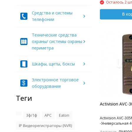
Осталось 2 шт
обзора 75 (гор.) 5
диапазон t -30…+5
Средства и системы
угловым кронште
В ко
телефонии
мм, Цветовая гамм
чёрная
Технические средства
охраны/ системы охраны
периметра
Шкафы, щиты, боксы
Электронное торговое
оборудование
Теги
Activision AVC-
3ф/1ф
APC
Eaton
Activision AVC-305
-Универсальная 4
IP Видеорегистраторы (NVR)
цветная антиванд
Артикул:
ЛМ000