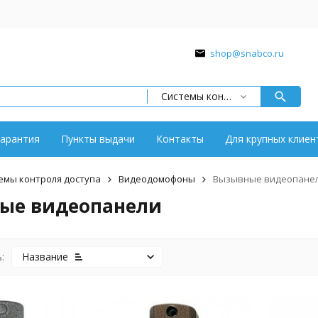
shop@snabco.ru
Системы контроля доступа
арантия
Пункты выдачи
Контакты
Для крупных клиен
емы контроля доступа
Видеодомофоны
Вызывные видеопане
ые видеопанели
:
Название