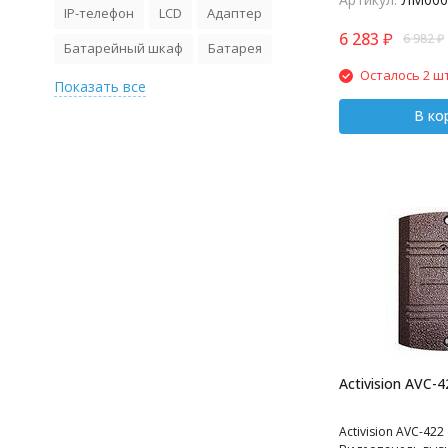
панель для виде
IP-телефон
LCD
Адаптер
накладная, габар
6 283
₽
6 982
₽
в комплекте уголок
Батарейный шкаф
Батарея
медь
Осталось 2 шт
Показать все
В ко
Activision AVC-4
Activision AVC-422 