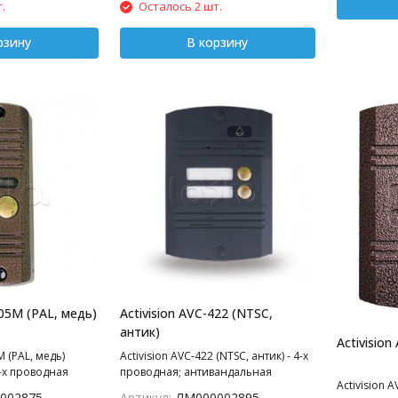
.
Осталось 2 шт.
5 (верт.); рабочий
5; с козырьком и
йном; 122х40х24
рзину
В корзину
а: медь, антик,
305M (PAL, медь)
Activision AVC-422 (NTSC,
антик)
Activisio
M (PAL, медь)
Activision AVC-422 (NTSC, антик) - 4-х
-х проводная
проводная; антивандальная
Activision A
альная вызывная
врезная видеопанель 2-х
002875
Артикул:
ЛМ000002895