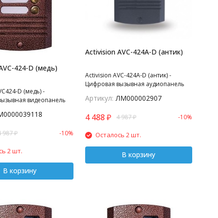
Activision AVC-424A-D (антик)
 AVC-424-D (медь)
Activision AVC-424A-D (антик) -
Цифровая вызывная аудиопанель
VC424-D (медь) -
на 4 абонента (цифровые трубки
Артикул:
ЛМ000002907
вызывная видеопанель
типа Laskomex Unifon LF-8, LM-8).
4 абонента. Питание: от
М0000039118
4 488
₽
4 987
₽
-10%
К-подсветка до 0,8 м.
``. 400 ТВл f=3,7,
4 987
₽
-10%
Осталось 2 шт.
INHOLE, угол обзора 75
верт.), рабочий диапозон t
ь 2 шт.
азмеры 125х90х28.
В корзину
е устройства COMMAX;
В корзину