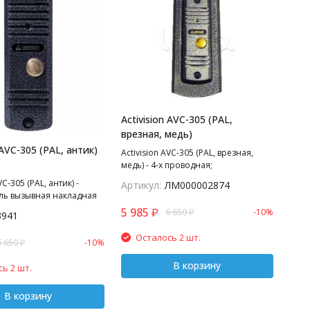
Activision AVC-305 (PAL,
врезная, медь)
 AVC-305 (PAL, антик)
Activision AVC-305 (PAL, врезная,
медь) - 4-х проводная;
антивандальная врезная
VC-305 (PAL, антик) -
Артикул:
ЛМ000002874
видеопанель; с ИК подветкой до
ль вызывная накладная
0,6м, матрица CCD SONY, 1/3", 420
 1 абонента
5 985
₽
6 650
₽
-10%
ТВл, 12В, угол обзора 75 (гор.) 55
3941
ная 4-х проводная
(верт.); рабочий диапазон t -30…+55;
тивандальная вызывная
Осталось 2 шт.
с врезным корытом; 122х40х24 мм,
6 650
₽
-10%
 видеодомофонов,
Цветовая гамма: медь, антик
 габариты 122х40х24мм,
В корзину
ь 2 шт.
 уголок, козырек.
В корзину