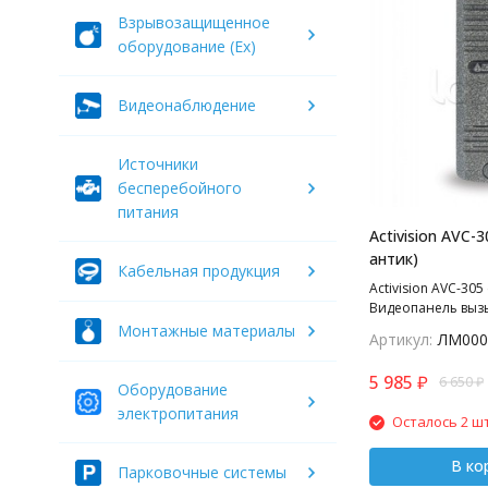
Взрывозащищенное
оборудование (Ex)
Видеонаблюдение
Источники
бесперебойного
питания
Activision AVC-
антик)
Кабельная продукция
Activision AVC-305 
Видеопанель выз
цветная на 1 абон
Монтажные материалы
Артикул:
ЛМ000
305 с цветным вид
5 985
₽
6 650
₽
Оборудование
электропитания
Осталось 2 шт
В ко
Парковочные системы