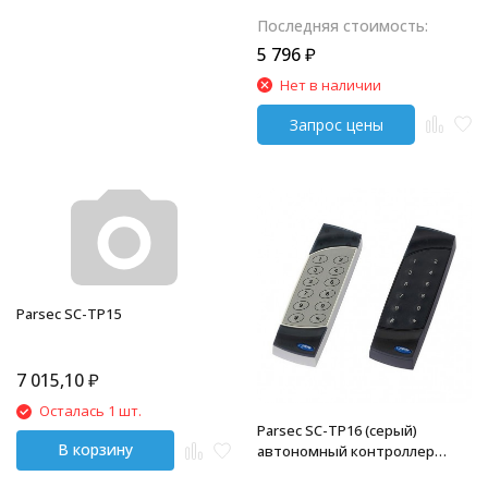
Последняя стоимость:
5 796
₽
Нет в наличии
Parsec SC-TP15
7 015,10
₽
Осталась 1 шт.
Parsec SC-TP16 (серый)
В корзину
автономный контроллер
Parsec