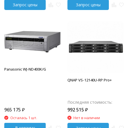
Panasonic WJ-ND400K/G
QNAP VS-12140U-RP Pro+
Последняя стоимость:
965 175
₽
992 515
₽
Осталась 1 шт.
Нет в наличии
В корзину