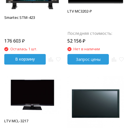
LTV MC3202-P
Smartec STM-423
Последняя стоимость:
176 603
₽
52 156
₽
Осталась 1 шт.
Нет в наличии
В корзину
LTV MCL-3217