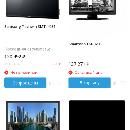
Samsung Techwin SMT-4031
Smartec STM-323
Последняя стоимость:
120 992
₽
137 271
₽
151 240
₽
-20%
Нет в наличии
Осталась 1 шт.
В корзину