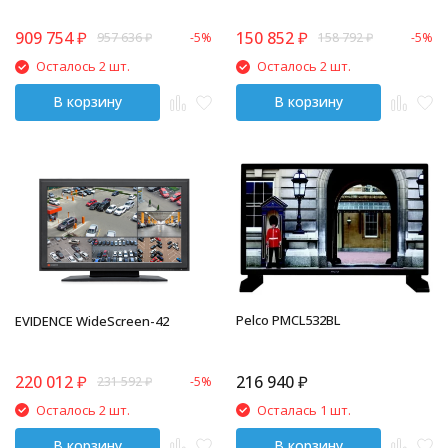
909 754
₽
150 852
₽
957 636
₽
-5%
158 792
₽
-5%
Осталось 2 шт.
Осталось 2 шт.
В корзину
В корзину
Pelco PMCL532BL
EVIDENCE WideScreen-42
220 012
₽
216 940
₽
231 592
₽
-5%
Осталось 2 шт.
Осталась 1 шт.
В корзину
В корзину